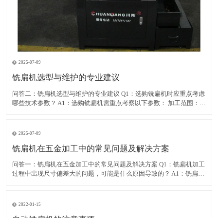
2025-07-09
铣扁机选型与维护的专业建议
问答二：铣扁机选型与维护的专业建议 Q1：选购铣扁机时应重点考虑
哪些技术参数？ A1：选购铣扁机需重点考察以下参数： 加工范围：包
括最大加工直径、长度和扁位尺寸 主轴功率和扭矩：决定加工能力和
效率 主轴转速范围：影响可加工材料和表面质量 定位精度和重复定位
精度：直接影响加工质量 控
2025-07-09
铣扁机在五金加工中的常见问题及解决方案
问答一：铣扁机在五金加工中的常见问题及解决方案 Q1：铣扁机加工
过程中出现尺寸偏差大的问题，可能是什么原因导致的？ A1：铣扁机
加工尺寸偏差可能由以下几个因素引起： 机床刚性不足导致加工振
动，建议检查机床固定螺栓是否松动，地基是否稳固 刀具磨损严重，
特别是批量加工时，建议建立刀具寿命管理
2022-01-15